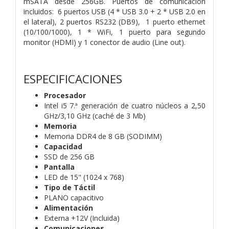
mSATA desde 256GB. Puertos de comunicación
incluidos: 6 puertos USB (4 * USB 3.0 + 2 * USB 2.0 en
el lateral), 2 puertos RS232 (DB9), 1 puerto ethernet
(10/100/1000), 1 * WiFi, 1 puerto para segundo
monitor (HDMI) y 1 conector de audio (Line out).
ESPECIFICACIONES
Procesador
Intel i5 7.ª generación de cuatro núcleos a 2,50
GHz/3,10 GHz (caché de 3 Mb)
Memoria
Memoria DDR4 de 8 GB (SODIMM)
Capacidad
SSD de 256 GB
Pantalla
LED de 15" (1024 x 768)
Tipo de Táctil
PLANO capacitivo
Alimentación
Externa +12V (Incluida)
Comunicaciones