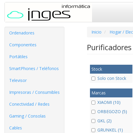
Inicio
Hogar / Ele
Ordenadores
Componentes
Purificadore
Portátiles
SmartPhones / Teléfonos
Stock
Solo con Stock
Televisor
Impresoras / Consumibles
Marcas
XIAOMI (10)
Conectividad / Redes
ORBEGOZO (5)
Gaming / Consolas
GKL (2)
Cables
GRUNKEL (1)