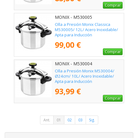
Comprar
MONIX - M530005
Olla a Presión Monix Classica
M530005/ 12L/ Acero Inoxidable/
Apta para Inducción
99,00 €
Comprar
MONIX - M530004
Olla a Presión Monix M530004/
Ø24cm/ 10L/ Acero Inoxidable/
Apta para Inducción
93,99 €
Comprar
Ant.
01
02
03
Sig.