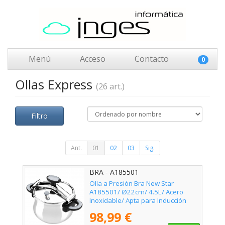
Menú
Acceso
Contacto
0
Ollas Express
(26 art.)
Filtro
Ant.
01
02
03
Sig.
BRA - A185501
Olla a Presión Bra New Star
A185501/ Ø22cm/ 4.5L/ Acero
Inoxidable/ Apta para Inducción
98,99 €