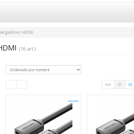
largadores HDMI
 HDMI
(16 art.)
Ant.
01
02