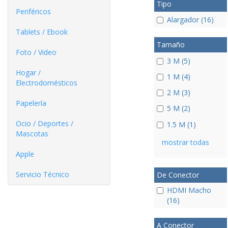
Tipo
Periféricos
Alargador (16)
Tablets / Ebook
Tamaño
Foto / Video
3 M (5)
Hogar /
1 M (4)
Electrodomésticos
2 M (3)
Papelería
5 M (2)
Ocio / Deportes /
1.5 M (1)
Mascotas
mostrar todas
Apple
Servicio Técnico
De Conector
HDMI Macho
(16)
A Conector