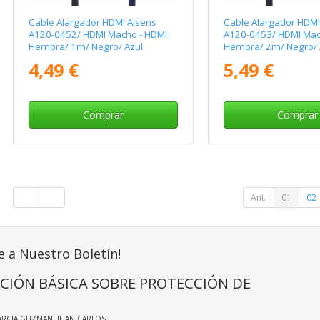
Cable Alargador HDMI Aisens
Cable Alargador HDMI
A120-0452/ HDMI Macho - HDMI
A120-0453/ HDMI Mac
Hembra/ 1m/ Negro/ Azul
Hembra/ 2m/ Negro/ 
4,49 €
5,49 €
Comprar
Comprar
Ant.
01
02
e a Nuestro Boletín!
CIÓN BÁSICA SOBRE PROTECCIÓN DE
ARCIA GUZMAN, JUAN CARLOS