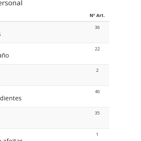
ersonal
Nº Art.
36
s
22
año
2
40
 dientes
35
1
e afeitar