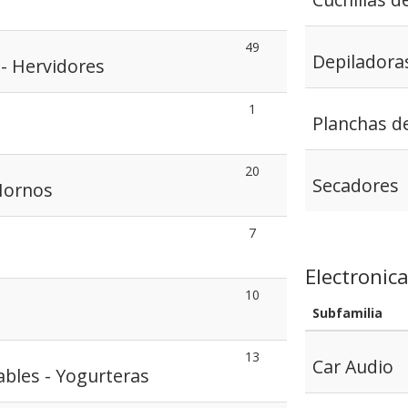
49
Depiladora
 - Hervidores
1
Planchas d
20
Secadores
Hornos
7
Electronic
10
Subfamilia
13
Car Audio
bles - Yogurteras