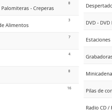
8
Despertad
- Palomiteras - Creperas
3
DVD - DVD 
de Alimentos
7
Estaciones
4
Grabadoras
8
Minicaden
16
Pilas de c
Radio CD / 