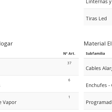
Linternas y
Tiras Led
Hogar
Material El
Nº Art.
Subfamilia
37
Cables Ala
6
s
Enchufes - 
1
e Vapor
Programad