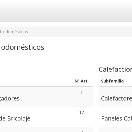
ctrodomésticos
trodomésticos
Calefaccio
Nº Art.
Subfamilia
1
gadores
Calefactor
17
e Bricolaje
Paneles Ca