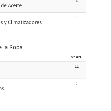
2
 de Aceite
86
s y Climatizadores
e la Ropa
Nº Art.
22
6
as