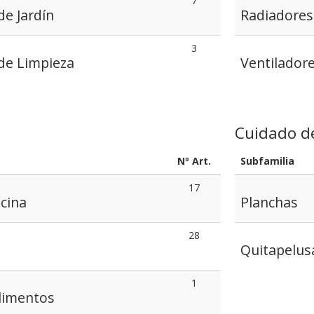
7
e Jardín
Radiadores
3
de Limpieza
Ventiladore
Cuidado d
Nº Art.
Subfamilia
17
cina
Planchas
28
Quitapelus
1
limentos