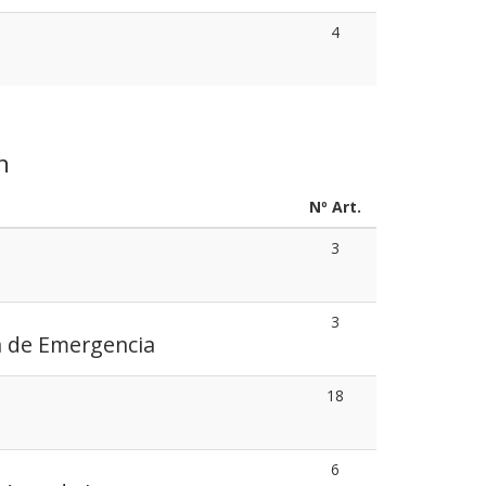
4
n
Nº Art.
3
3
n de Emergencia
18
6