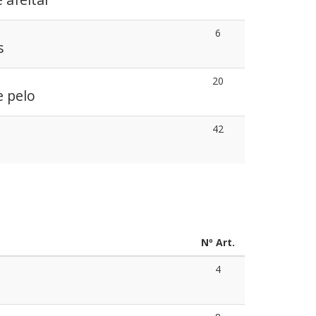
6
s
20
e pelo
42
a
Nº Art.
4