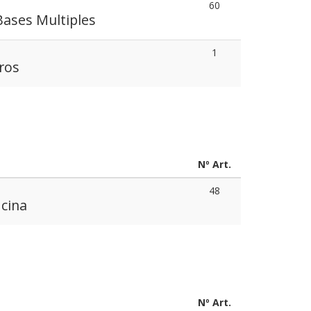
60
Bases Multiples
1
ros
Nº Art.
48
icina
Nº Art.