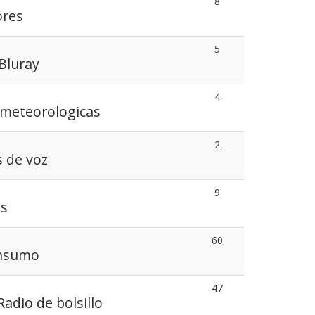
8
ores
5
Bluray
4
 meteorologicas
2
 de voz
9
as
60
onsumo
47
Radio de bolsillo