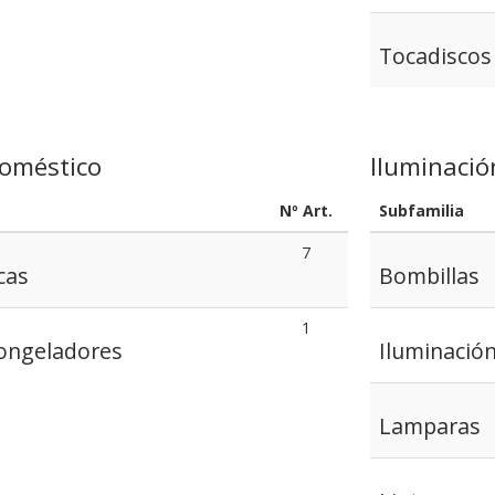
Tocadiscos
doméstico
Iluminació
Nº Art.
Subfamilia
7
cas
Bombillas
1
 Congeladores
Iluminació
Lamparas