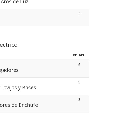
 Aros de Luz
4
ectrico
Nº Art.
6
rgadores
5
Clavijas y Bases
3
ores de Enchufe