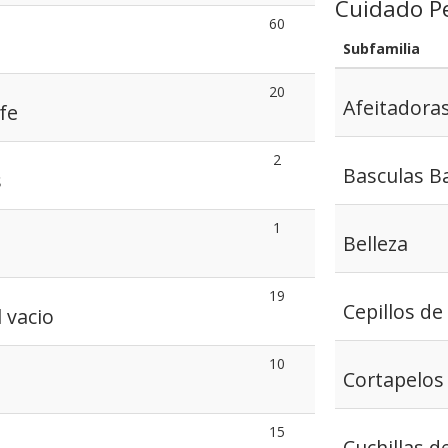
Cuidado P
60
Subfamilia
20
Afeitadora
fe
2
Basculas B
s
1
Belleza
19
Cepillos de
 vacio
10
Cortapelos
15
Cuchillas d