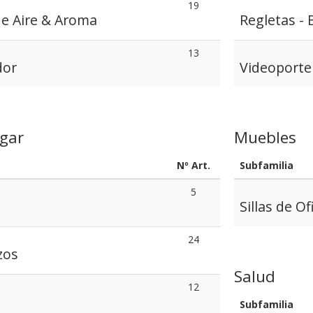
19
de Aire & Aroma
Regletas - 
13
dor
Videoporte
gar
Muebles
Nº Art.
Subfamilia
5
Sillas de Of
24
zos
Salud
12
Subfamilia