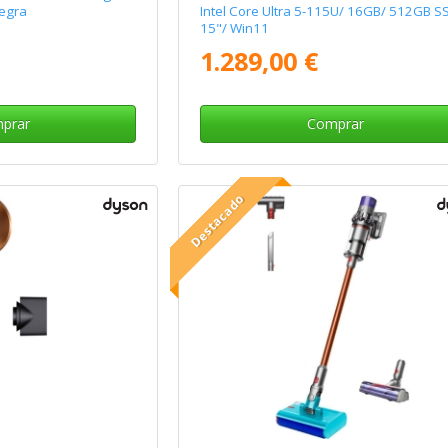
egra
Intel Core Ultra 5-115U/ 16GB/ 512GB S
15"/ Win11
1.289,00 €
prar
Comprar
Destacado