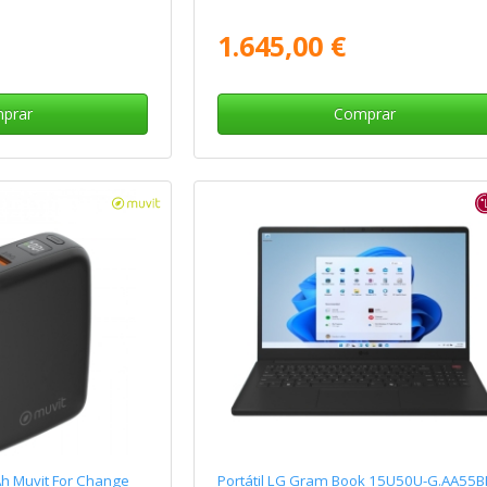
1.645,00 €
prar
Comprar
 Muvit For Change
Portátil LG Gram Book 15U50U-G.AA55