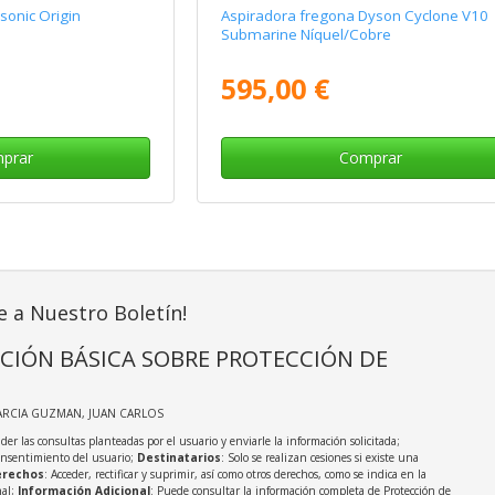
onic Origin
Aspiradora fregona Dyson Cyclone V10
Submarine Níquel/Cobre
595,00 €
prar
Comprar
e a Nuestro Boletín!
CIÓN BÁSICA SOBRE PROTECCIÓN DE
ARCIA GUZMAN, JUAN CARLOS
der las consultas planteadas por el usuario y enviarle la información solicitada;
onsentimiento del usuario;
Destinatarios
: Solo se realizan cesiones si existe una
rechos
: Acceder, rectificar y suprimir, así como otros derechos, como se indica en la
nal;
Información Adicional
: Puede consultar la información completa de Protección de