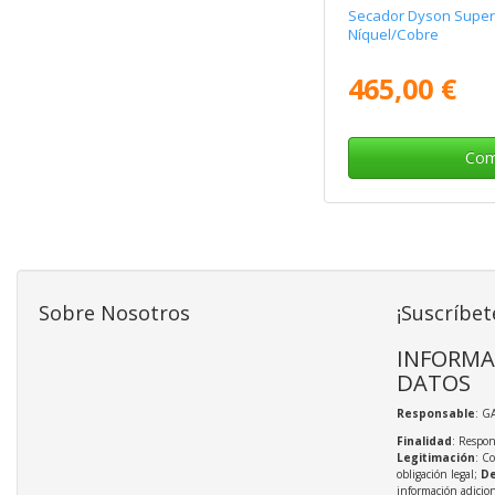
Secador Dyson Supers
Níquel/Cobre
465,00 €
Com
Sobre Nosotros
¡Suscríbet
INFORMA
DATOS
Responsable
: G
Finalidad
: Respon
Legitimación
: C
obligación legal;
De
información adicio