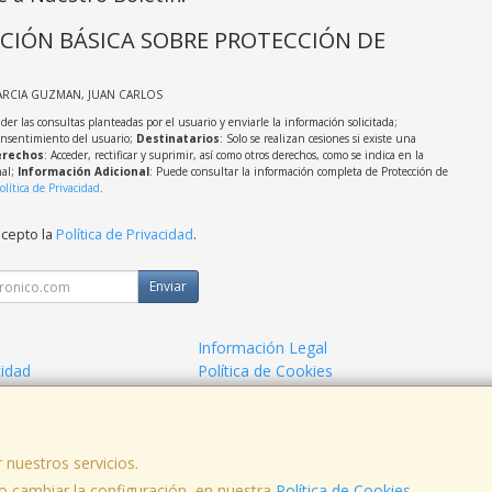
CIÓN BÁSICA SOBRE PROTECCIÓN DE
ARCIA GUZMAN, JUAN CARLOS
der las consultas planteadas por el usuario y enviarle la información solicitada;
onsentimiento del usuario;
Destinatarios
: Solo se realizan cesiones si existe una
rechos
: Acceder, rectificar y suprimir, así como otros derechos, como se indica en la
nal;
Información Adicional
: Puede consultar la información completa de Protección de
olítica de Privacidad
.
acepto la
Política de Privacidad
.
Enviar
Información Legal
cidad
Política de Cookies
de Compra
Formas de Pago
 nuestros servicios.
 cambiar la configuración, en nuestra
, , , , España. - C.I.F.: 53141721Z - Tfno:
Política de Cookies
.