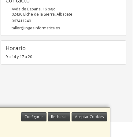
Contacto
Avda de España, 16 bajo
02430
Elche de la Sierra
,
Albacete
967411240
taller@ingesinformatica.es
Horario
9 a 14 y 17 a 20
Configurar
Rechazar
Aceptar Cookies