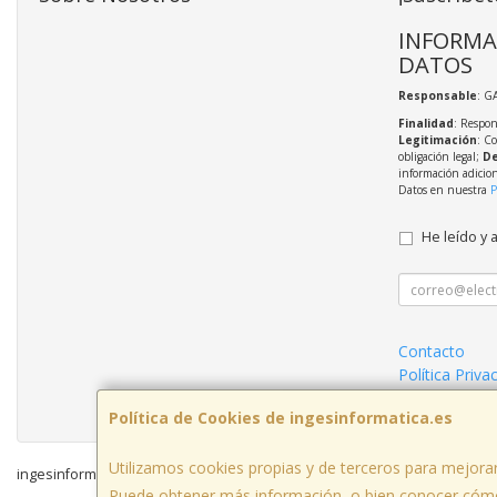
INFORMA
DATOS
Responsable
: G
Finalidad
: Respon
Legitimación
: C
obligación legal;
De
información adicio
Datos en nuestra
P
He leído y 
Contacto
Política Priva
Condiciones 
Política de Cookies de ingesinformatica.es
Utilizamos cookies propias y de terceros para mejorar
ingesinformatica.es © 2026
Puede obtener más información, o bien conocer cómo