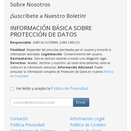
Sobre Nosotros
¡Suscríbete a Nuestro Boletín!
INFORMACIÓN BÁSICA SOBRE
PROTECCIÓN DE DATOS
Responsable
: GARCIA GUZMAN, JUAN CARLOS
Finalidad
: Responder las consultas planteadas por el usuario y enviarle la
información solicitada;
Legitimación
: Consentimiento del usuario;
Destinatarios
: Solo se realizan cesiones si existe una obligación legal;
Derechos
: Acceder, rectificar y suprimir, así como otros derechos, como se
indica en la información adicional;
Información Adicional
: Puede
consultar la información completa de Protección de Datos en nuestra
Política
de Privacidad
.
He leído y acepto la
Política de Privacidad
.
Enviar
Contacto
Información Legal
Política Privacidad
Política de Cookies
Condiciones de Compra
Formas de Pago