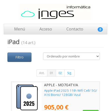
Menú
Acceso
Contacto
0
iPad
(14 art.)
Filtro
Ant.
01
02
Sig.
APPLE - MD7G4TY/A
Apple iPad 2025 11th Wifi Cell/ 5G/
A16 Bionic/ 128GB/ Azul
905,00 €