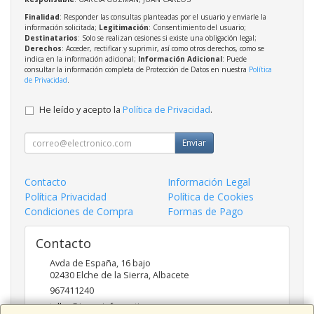
Finalidad
: Responder las consultas planteadas por el usuario y enviarle la
información solicitada;
Legitimación
: Consentimiento del usuario;
Destinatarios
: Solo se realizan cesiones si existe una obligación legal;
Derechos
: Acceder, rectificar y suprimir, así como otros derechos, como se
indica en la información adicional;
Información Adicional
: Puede
consultar la información completa de Protección de Datos en nuestra
Política
de Privacidad
.
He leído y acepto la
Política de Privacidad
.
Enviar
Contacto
Información Legal
Política Privacidad
Política de Cookies
Condiciones de Compra
Formas de Pago
Contacto
Avda de España, 16 bajo
02430
Elche de la Sierra
,
Albacete
967411240
taller@ingesinformatica.es