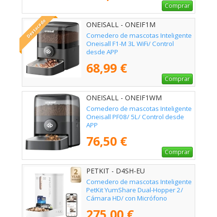
Comprar
Destacado
ONEISALL - ONEIF1M
Comedero de mascotas Inteligente
Oneisall F1-M 3L WiFi/ Control
desde APP
68,99 €
Comprar
ONEISALL - ONEIF1WM
Comedero de mascotas Inteligente
Oneisall PF08/ 5L/ Control desde
APP
76,50 €
Comprar
PETKIT - D4SH-EU
Comedero de mascotas Inteligente
PetKit YumShare Dual-Hopper 2/
Cámara HD/ con Micrófono
275,00 €