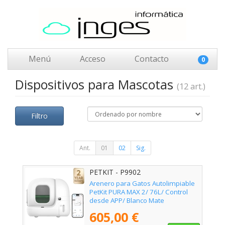
Menú
Acceso
Contacto
0
Dispositivos para Mascotas
(12 art.)
Filtro
Ant.
01
02
Sig.
PETKIT - P9902
Arenero para Gatos Autolimpiable
PetKit PURA MAX 2/ 76L/ Control
desde APP/ Blanco Mate
605,00 €