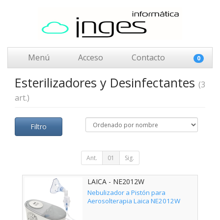
Menú
Acceso
Contacto
0
Esterilizadores y Desinfectantes
(3
art.)
Filtro
Ant.
01
Sig.
LAICA - NE2012W
Nebulizador a Pistón para
Aerosolterapia Laica NE2012W