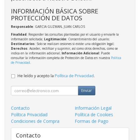
INFORMACIÓN BÁSICA SOBRE
PROTECCIÓN DE DATOS
Responsable
: GARCIA GUZMAN, JUAN CARLOS
Finalidad
: Responder las consultas planteadas por el usuario y enviarle la
información solicitada;
Legitimación
: Consentimiento del usuario;
Destinatarios
: Solo se realizan cesiones si existe una obligación legal;
Derechos
: Acceder, rectificar y suprimir, así como otros derechos, como se
indica en la información adicional;
Información Adicional
: Puede
consultar la información completa de Protección de Datos en nuestra
Política
de Privacidad
.
He leído y acepto la
Política de Privacidad
.
Enviar
Contacto
Información Legal
Política Privacidad
Política de Cookies
Condiciones de Compra
Formas de Pago
Contacto