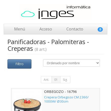
Menú
Acceso
Contacto
0
Panificadoras - Palomiteras -
Creperas
(8 art.)
Filtro
Ant.
01
Sig.
ORBEGOZO - 16796
Crepera Orbegozo CM 2360/
1000W/ Ø30cm