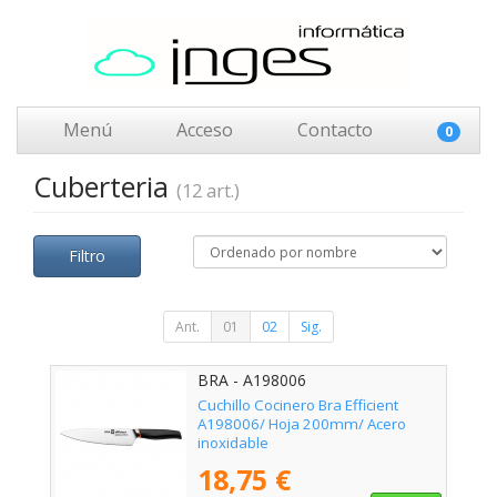
Menú
Acceso
Contacto
0
Cuberteria
(12 art.)
Filtro
Ant.
01
02
Sig.
BRA - A198006
Cuchillo Cocinero Bra Efficient
A198006/ Hoja 200mm/ Acero
inoxidable
18,75 €