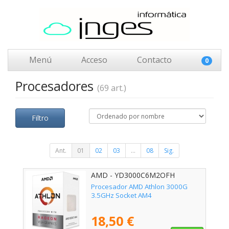
Menú
Acceso
Contacto
0
Procesadores
(69 art.)
Filtro
Ant.
01
02
03
...
08
Sig.
AMD - YD3000C6M2OFH
Procesador AMD Athlon 3000G
3.5GHz Socket AM4
18,50 €