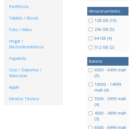
Periféricos
Almacenamiento
Tablets / Ebook
128 GB (10)
256 GB (5)
Foto / Video
64 GB (4)
Hogar /
Electrodomésticos
512 GB (2)
Papelería
Bateria
Ocio / Deportes /
6000 - 6499 mah
Mascotas
(5)
10000 - 14999
Apple
mah (4)
Servicio Técnico
5500 - 5999 mah
(4)
4500 - 4999 mah
(3)
6500 - 6999 mah