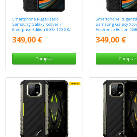
Smartphone Rugerizado
Smartphone Rugeriz
Samsung Galaxy Xcover 7
Samsung Galaxy Xcov
Enterprise Edition 6GB/ 128GB/
Enterprise Edition 6G
6.6"/ 5G/ Negro
6.6"/ 5G/ Negro
349,00 €
349,00 €
Comprar
Comprar