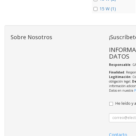
15 W (1)
Sobre Nosotros
¡Suscríbet
INFORMA
DATOS
Responsable
: G
Finalidad
: Respon
Legitimación
: C
obligación legal;
De
información adicio
Datos en nuestra
P
He leído y 
Contacto