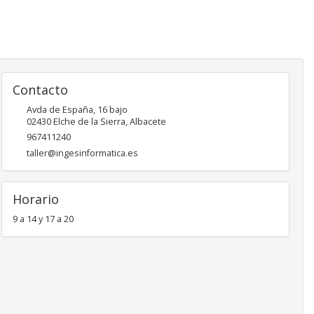
Contacto
Avda de España, 16 bajo
02430
Elche de la Sierra
,
Albacete
967411240
taller@ingesinformatica.es
Horario
9 a 14 y 17 a 20