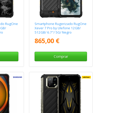
ado RugOne
Smartphone Rugerizado RugOne
2GB/
Xever 7 Pro by Ulefone 12GB/
ro
512GB/ 6.7"/ 5G/ Negro
865,00 €
Comprar