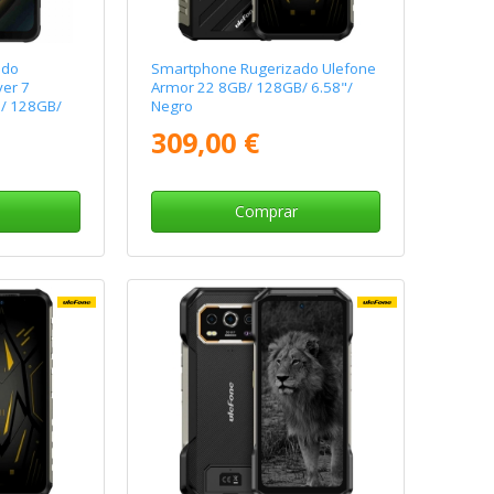
ado
Smartphone Rugerizado Ulefone
er 7
Armor 22 8GB/ 128GB/ 6.58"/
B/ 128GB/
Negro
309,00 €
Comprar