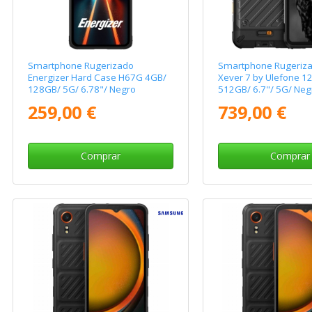
Smartphone Rugerizado
Smartphone Rugeriz
Energizer Hard Case H67G 4GB/
Xever 7 by Ulefone 1
128GB/ 5G/ 6.78"/ Negro
512GB/ 6.7"/ 5G/ Neg
259,00 €
739,00 €
Comprar
Comprar