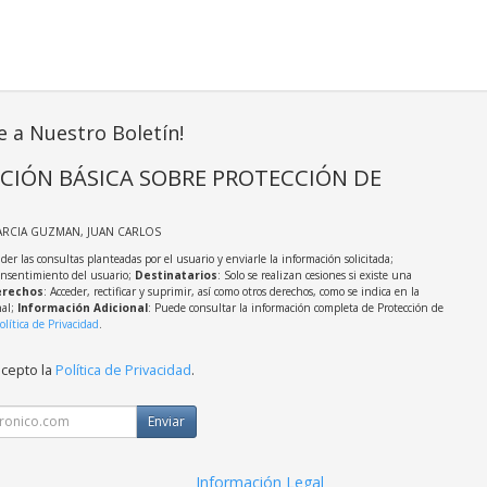
e a Nuestro Boletín!
CIÓN BÁSICA SOBRE PROTECCIÓN DE
ARCIA GUZMAN, JUAN CARLOS
der las consultas planteadas por el usuario y enviarle la información solicitada;
onsentimiento del usuario;
Destinatarios
: Solo se realizan cesiones si existe una
rechos
: Acceder, rectificar y suprimir, así como otros derechos, como se indica en la
nal;
Información Adicional
: Puede consultar la información completa de Protección de
olítica de Privacidad
.
acepto la
Política de Privacidad
.
Enviar
Información Legal