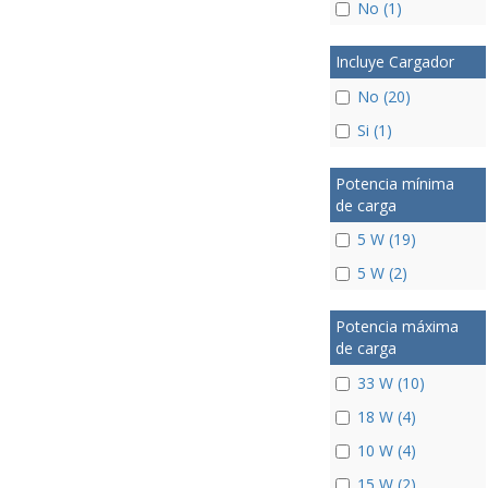
No (1)
Incluye Cargador
No (20)
Si (1)
Potencia mínima
de carga
5 W (19)
5 W (2)
Potencia máxima
de carga
33 W (10)
18 W (4)
10 W (4)
15 W (2)