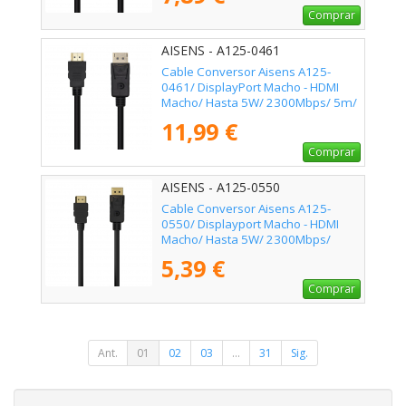
Comprar
AISENS - A125-0461
Cable Conversor Aisens A125-
0461/ DisplayPort Macho - HDMI
Macho/ Hasta 5W/ 2300Mbps/ 5m/
Negro
11,99 €
Comprar
AISENS - A125-0550
Cable Conversor Aisens A125-
0550/ Displayport Macho - HDMI
Macho/ Hasta 5W/ 2300Mbps/
50cm/ Negro
5,39 €
Comprar
Ant.
01
02
03
...
31
Sig.