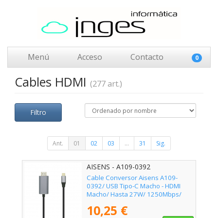
Menú
Acceso
Contacto
0
Cables HDMI
(277 art.)
Filtro
Ant.
01
02
03
...
31
Sig.
AISENS - A109-0392
Cable Conversor Aisens A109-
0392/ USB Tipo-C Macho - HDMI
Macho/ Hasta 27W/ 1250Mbps/
80cm/ Negro
10,25 €