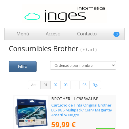
Menú
Acceso
Contacto
0
Consumibles Brother
(70 art.)
Filtro
Ant.
01
02
03
...
08
Sig.
BROTHER - LC985VALBP
Cartucho de Tinta Original Brother
LC- 985 Multipack/ Cian/ Magenta/
Amarillo/ Negro
59,99 €