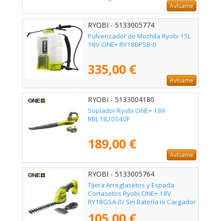
Avísame
RYOBI - 5133005774
Pulverizador de Mochila Ryobi 15L
18V ONE+ RY18BPSB-0
335,00 €
Avísame
RYOBI - 5133004180
Soplador Ryobi ONE+ 18V
RBL1820S40F
189,00 €
Avísame
RYOBI - 5133005764
Tijera Arreglasetos y Espada
Cortasetos Ryobi ONE+ 18V
RY18GSA-0/ Sin Batería ni Cargador
105,00 €