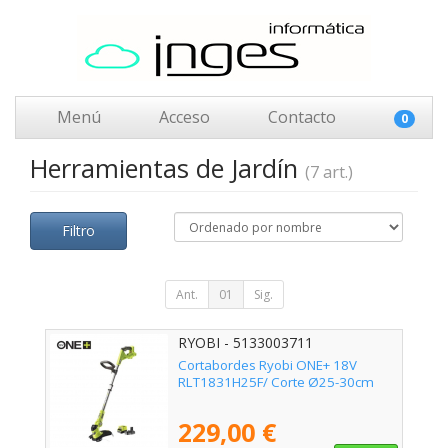
Menú
Acceso
Contacto
0
Herramientas de Jardín
(7 art.)
Filtro
Ant.
01
Sig.
RYOBI - 5133003711
Cortabordes Ryobi ONE+ 18V
RLT1831H25F/ Corte Ø25-30cm
229,00 €