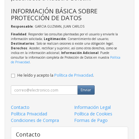
INFORMACIÓN BÁSICA SOBRE
PROTECCIÓN DE DATOS
Responsable
: GARCIA GUZMAN, JUAN CARLOS
Finalidad
: Responder las consultas planteadas por el usuario y enviarle la
información solicitada;
Legitimación
: Consentimiento del usuario;
Destinatarios
: Solo se realizan cesiones si existe una obligación legal;
Derechos
: Acceder, rectificar y suprimir, así como otros derechos, como se
indica en la información adicional;
Información Adicional
: Puede
consultar la información completa de Protección de Datos en nuestra
Política
de Privacidad
.
He leído y acepto la
Política de Privacidad
.
Enviar
Contacto
Información Legal
Política Privacidad
Política de Cookies
Condiciones de Compra
Formas de Pago
Contacto