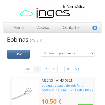
Menú
Acceso
Contacto
0
Bobinas
(48 art.)
Filtro
Ant.
01
02
03
...
06
Sig.
AISENS - A143-0321
Bobina de Cable de Teléfono
Aisens A143-0321 4C/ 100m/ Beige
10,50 €