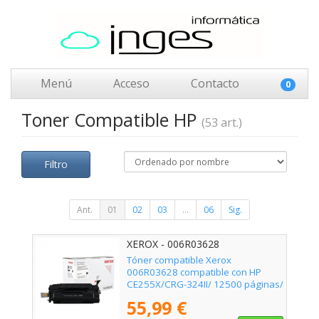
Menú
Acceso
Contacto
0
Toner Compatible HP
(53 art.)
Filtro
Ant.
01
02
03
...
06
Sig.
XEROX - 006R03628
Tóner compatible Xerox
006R03628 compatible con HP
CE255X/CRG-324II/ 12500 páginas/
Negro
55,99 €