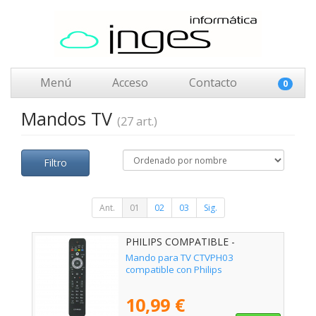
Menú
Acceso
Contacto
0
Mandos TV
(27 art.)
Filtro
Ant.
01
02
03
Sig.
PHILIPS COMPATIBLE -
02ACCOEMCTVPH03
Mando para TV CTVPH03
compatible con Philips
10,99 €