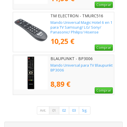
Comprar
TM ELECTRON - TMURC516
Mando Universal Magic Hotel 6 en 1
para TV Samsung/ LG/ Sony/
Panasonic/ Philips/ Hisense
10,25 €
Comprar
BLAUPUNKT - BP3006
Mando Universal para TV Blaupunkt
BP3006
8,89 €
Comprar
Ant.
01
02
03
Sig.