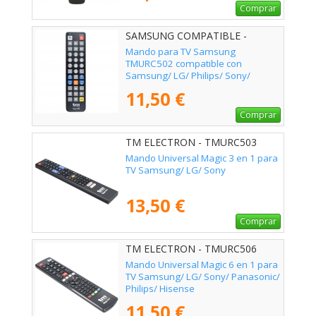
Comprar
SAMSUNG COMPATIBLE -
02ACCTMURC502
Mando para TV Samsung
TMURC502 compatible con
Samsung/ LG/ Philips/ Sony/
Panasonic
11,50 €
Comprar
TM ELECTRON - TMURC503
Mando Universal Magic 3 en 1 para
TV Samsung/ LG/ Sony
13,50 €
Comprar
TM ELECTRON - TMURC506
Mando Universal Magic 6 en 1 para
TV Samsung/ LG/ Sony/ Panasonic/
Philips/ Hisense
11,50 €