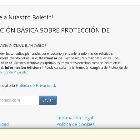
e a Nuestro Boletín!
CIÓN BÁSICA SOBRE PROTECCIÓN DE
ARCIA GUZMAN, JUAN CARLOS
der las consultas planteadas por el usuario y enviarle la información solicitada;
onsentimiento del usuario;
Destinatarios
: Solo se realizan cesiones si existe una
rechos
: Acceder, rectificar y suprimir, así como otros derechos, como se indica en la
nal;
Información Adicional
: Puede consultar la información completa de Protección de
olítica de Privacidad
.
acepto la
Política de Privacidad
.
Enviar
Información Legal
cidad
Política de Cookies
de Compra
Formas de Pago