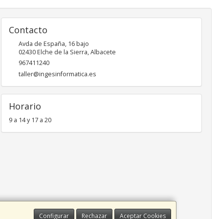
Contacto
Avda de España, 16 bajo
02430
Elche de la Sierra
,
Albacete
967411240
taller@ingesinformatica.es
Horario
9 a 14 y 17 a 20
Configurar
Rechazar
Aceptar Cookies