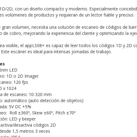
1D/2D, con un diseño compacto y moderno. Especialmente concebido 
s volúmenes de productos y requieran de un lector fiable y preciso.
de gran volumen, necesita una solución de escaneo de códigos de ba
o de cobro, mejorando la experiencia del cliente y optimizando la ej
rea visible, el appLS08+ es capaz de leer todos los códigos 1D y 2D
. Este escáner es ideal para intensas jornadas de trabajo.
nes
25nm LED
o: 1D o 2D Imager
caneo: 120 fps
0 x 1024
ea de escaneo: 10-320 mm
: automático (auto detección de objetos)
rada: 5V DC +5%
eo: Roll ±360º, Skew ±60º, Pitch ±70º
ión: LED y beeper
 activa/desactiva códigos 2D
desde 1,5 metros 3 veces