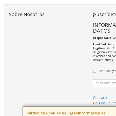
Sobre Nosotros
¡Suscríbet
INFORMA
DATOS
Responsable
: G
Finalidad
: Respon
Legitimación
: C
obligación legal;
De
información adicio
Datos en nuestra
P
He leído y 
Contacto
Política Priva
Condiciones 
Política de Cookies de ingesinformatica.es