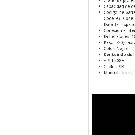
Grado de protec
Capacidad de de
Código de barr
Code 93, Code 1
DataBar Expand
Conexión e inte
Dimensiones: 1
Peso: 720g. apr
Color: Negro
Contenido del
APPLS08+
Cable USB
Manual de insta