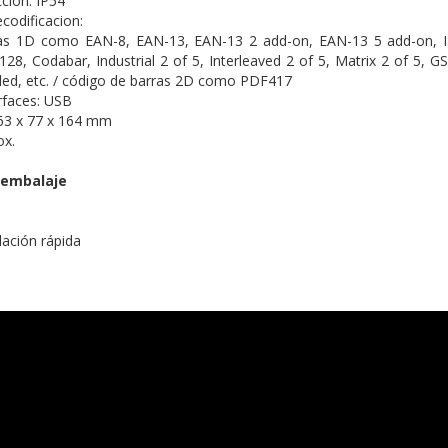
ción: IP54
codificacion:
as 1D como EAN-8, EAN-13, EAN-13 2 add-on, EAN-13 5 add-on, I
28, Codabar, Industrial 2 of 5, Interleaved 2 of 5, Matrix 2 of 5,
ed, etc. / código de barras 2D como PDF417
rfaces: USB
63 x 77 x 164 mm
ox.
 embalaje
lación rápida