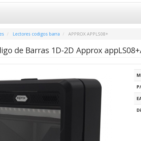
es
Lectores codigos barra
APPROX APPLS08+
digo de Barras 1D-2D Approx appLS08+
M
P
E
Di