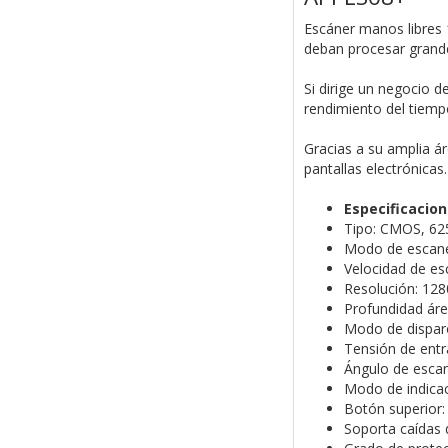
Escáner manos libres 
deban procesar grande
Si dirige un negocio 
rendimiento del tiemp
Gracias a su amplia á
pantallas electrónicas
Especificacio
Tipo: CMOS, 6
Modo de escane
Velocidad de es
Resolución: 128
Profundidad ár
Modo de disparo
Tensión de ent
Ángulo de escan
Modo de indicac
Botón superior:
Soporta caídas 