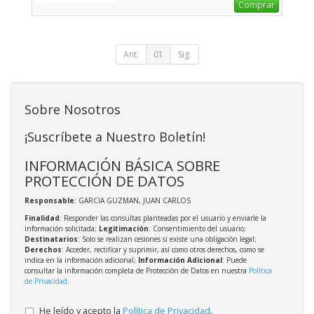
Comprar
Ant.
01
Sig.
Sobre Nosotros
¡Suscríbete a Nuestro Boletín!
INFORMACIÓN BÁSICA SOBRE
PROTECCIÓN DE DATOS
Responsable
: GARCIA GUZMAN, JUAN CARLOS
Finalidad
: Responder las consultas planteadas por el usuario y enviarle la
información solicitada;
Legitimación
: Consentimiento del usuario;
Destinatarios
: Solo se realizan cesiones si existe una obligación legal;
Derechos
: Acceder, rectificar y suprimir, así como otros derechos, como se
indica en la información adicional;
Información Adicional
: Puede
consultar la información completa de Protección de Datos en nuestra
Política
de Privacidad
.
He leído y acepto la
Política de Privacidad
.