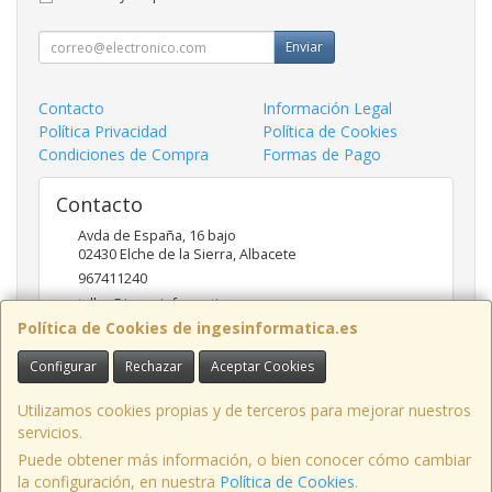
Enviar
Contacto
Información Legal
Política Privacidad
Política de Cookies
Condiciones de Compra
Formas de Pago
Contacto
Avda de España, 16 bajo
02430
Elche de la Sierra
,
Albacete
967411240
taller@ingesinformatica.es
Política de Cookies de ingesinformatica.es
Configurar
Rechazar
Aceptar Cookies
Horario
9 a 14 y 17 a 20
Utilizamos cookies propias y de terceros para mejorar nuestros
servicios.
Puede obtener más información, o bien conocer cómo cambiar
la configuración, en nuestra
Política de Cookies
.
, , , , España. - C.I.F.: 53141721Z - Tfno: