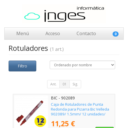
Menú
Acceso
Contacto
0
Rotuladores
(1 art.)
Filtro
Ant.
01
Sig.
BIC - 902089
Caja de Rotuladores de Punta
Redonda para Pizarra Bic Velleda
902089/ 1.5mm/ 12 unidades/
Rojos
11,25 €