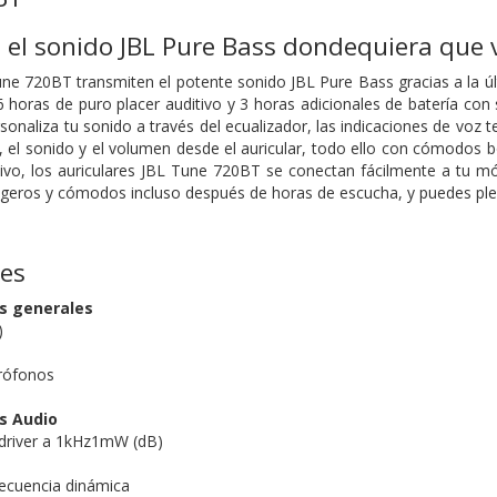
el sonido JBL Pure Bass dondequiera que 
une 720BT transmiten el potente sonido JBL Pure Bass gracias a la últ
6 horas de puro placer auditivo y 3 horas adicionales de batería con 
naliza tu sonido a través del ecualizador, las indicaciones de voz t
, el sonido y el volumen desde el auricular, todo ello con cómodos 
tivo, los auriculares JBL Tune 720BT se conectan fácilmente a tu mó
geros y cómodos incluso después de horas de escucha, y puedes plega
nes
as generales
)
rófonos
s Audio
l driver a 1kHz1mW (dB)
ecuencia dinámica