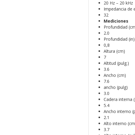
20 Hz – 20 kHz
Impedancia de 
32
Mediciones
Profundidad (c
2.0
Profundidad (in)
0,8
Altura (cm)
7
Altitud (pulg.)
3.6
Ancho (cm)
7.6
ancho (pulg)
3.0
Cadera interna 
5.4
Ancho interno (
2.1
Alto interno (cm
3.7