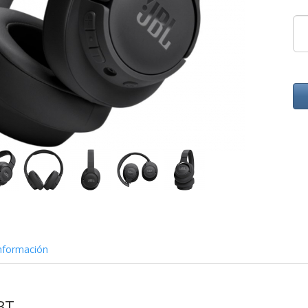
nformación
BT