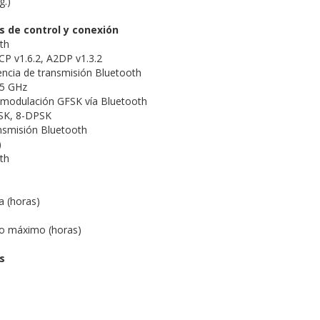
g.)
s de control y conexión
th
CP v1.6.2, A2DP v1.3.2
ncia de transmisión Bluetooth
35 GHz
 modulación GFSK vía Bluetooth
SK, 8-DPSK
nsmisión Bluetooth
)
th
a (horas)
o máximo (horas)
s