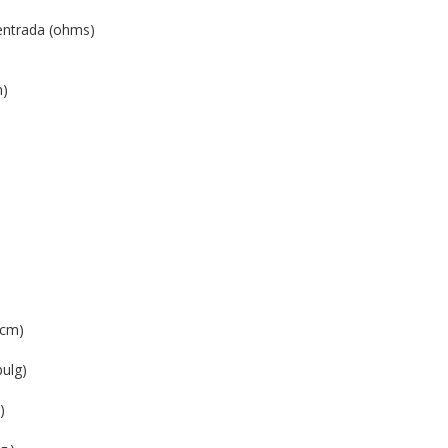
entrada (ohms)
m)
(cm)
pulg)
)