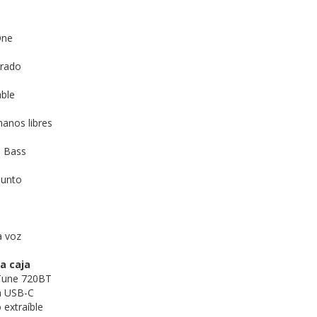
One
grado
ble
anos libres
e Bass
punto
a voz
a caja
 Tune 720BT
a USB-C
 extraíble