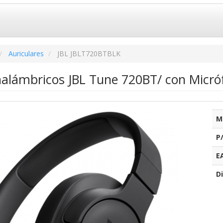
Auriculares
JBL JBLT720BTBLK
Inalámbricos JBL Tune 720BT/ con Micró
M
P
E
Di