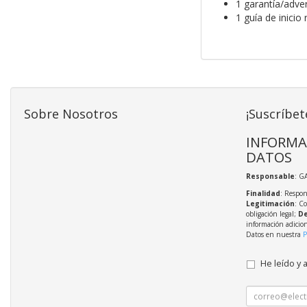
1 garantía/adve
1 guía de inicio
Sobre Nosotros
¡Suscríbet
INFORMA
DATOS
Responsable
: G
Finalidad
: Respon
Legitimación
: C
obligación legal;
De
información adicio
Datos en nuestra
P
He leído y 