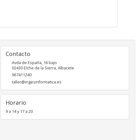
Contacto
Avda de España, 16 bajo
02430
Elche de la Sierra
,
Albacete
967411240
taller@ingesinformatica.es
Horario
9 a 14 y 17 a 20