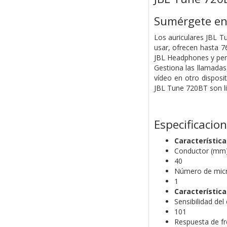
Sumérgete en 
Los auriculares JBL T
usar, ofrecen hasta 7
JBL Headphones y perso
Gestiona las llamadas
vídeo en otro disposi
JBL Tune 720BT son li
Especificacio
Característic
Conductor (mm
40
Número de mic
1
Característica
Sensibilidad de
101
Respuesta de fr