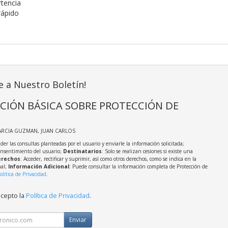
rtencia
 rápido
e a Nuestro Boletín!
CIÓN BÁSICA SOBRE PROTECCIÓN DE
ARCIA GUZMAN, JUAN CARLOS
der las consultas planteadas por el usuario y enviarle la información solicitada;
onsentimiento del usuario;
Destinatarios
: Solo se realizan cesiones si existe una
rechos
: Acceder, rectificar y suprimir, así como otros derechos, como se indica en la
nal;
Información Adicional
: Puede consultar la información completa de Protección de
olítica de Privacidad
.
acepto la
Política de Privacidad
.
Enviar