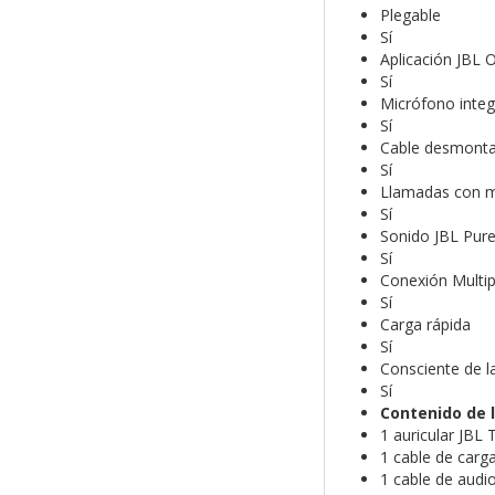
Plegable
Sí
Aplicación JBL 
Sí
Micrófono inte
Sí
Cable desmonta
Sí
Llamadas con m
Sí
Sonido JBL Pur
Sí
Conexión Multi
Sí
Carga rápida
Sí
Consciente de l
Sí
Contenido de l
1 auricular JBL
1 cable de carg
1 cable de audio