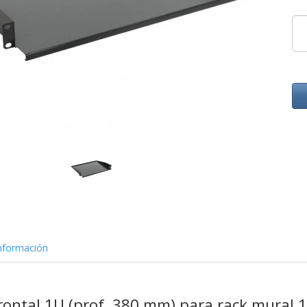
nformación
frontal 1U (prof. 380 mm) para rack mural 