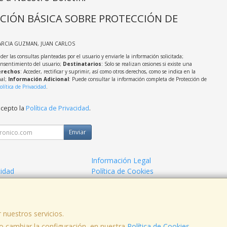
CIÓN BÁSICA SOBRE PROTECCIÓN DE
ARCIA GUZMAN, JUAN CARLOS
der las consultas planteadas por el usuario y enviarle la información solicitada;
onsentimiento del usuario;
Destinatarios
: Solo se realizan cesiones si existe una
rechos
: Acceder, rectificar y suprimir, así como otros derechos, como se indica en la
nal;
Información Adicional
: Puede consultar la información completa de Protección de
olítica de Privacidad
.
acepto la
Política de Privacidad
.
Enviar
Información Legal
cidad
Política de Cookies
de Compra
Formas de Pago
 nuestros servicios.
 cambiar la configuración, en nuestra
Política de Cookies
.
, , , , España. - C.I.F.: 53141721Z - Tfno: