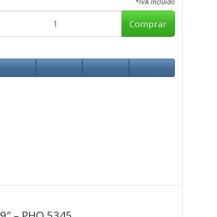
*IVA Incluido
Comprar
19″ – PHO 5345