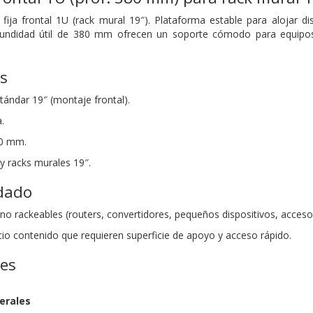
ja frontal 1U (rack mural 19″). Plataforma estable para alojar dis
undidad útil de 380 mm ofrecen un soporte cómodo para equipos n
as
tándar 19″ (montaje frontal).
.
0 mm.
y racks murales 19″.
dado
no rackeables (routers, convertidores, pequeños dispositivos, accesor
cio contenido que requieren superficie de apoyo y acceso rápido.
nes
erales