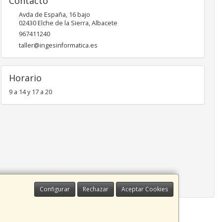
Contacto
Avda de España, 16 bajo
02430
Elche de la Sierra
,
Albacete
967411240
taller@ingesinformatica.es
Horario
9 a 14 y 17 a 20
Configurar
Rechazar
Aceptar Cookies