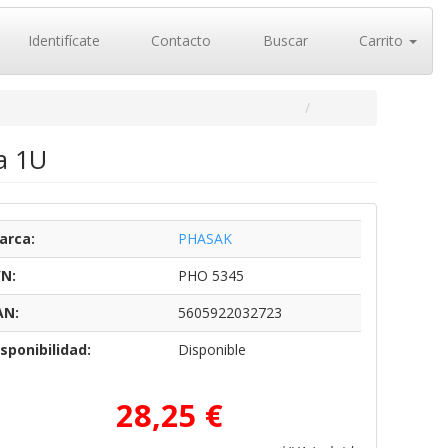
Identifícate
Contacto
Buscar
Carrito
a 1U
arca:
PHASAK
/N:
PHO 5345
AN:
5605922032723
sponibilidad:
Disponible
28,25 €