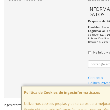
INFORMA
DATOS
Responsable
: G
Finalidad
: Respon
Legitimación
: C
obligación legal;
De
información adicio
Datos en nuestra
P
He leído y 
Contacto
Política Priva
Condiciones 
Política de Cookies de ingesinformatica.es
Utilizamos cookies propias y de terceros para mejorar
ingesinformatica.es © 2026
Puede obtener más información, o bien conocer cómo