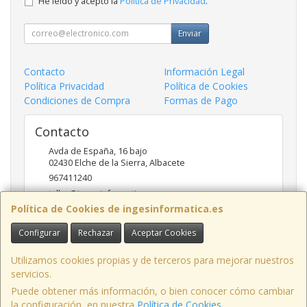
He leído y acepto la
Política de Privacidad
.
Enviar
Contacto
Información Legal
Política Privacidad
Política de Cookies
Condiciones de Compra
Formas de Pago
Contacto
Avda de España, 16 bajo
02430
Elche de la Sierra
,
Albacete
967411240
taller@ingesinformatica.es
Política de Cookies de ingesinformatica.es
Configurar
Rechazar
Aceptar Cookies
Horario
9 a 14 y 17 a 20
Utilizamos cookies propias y de terceros para mejorar nuestros
servicios.
Puede obtener más información, o bien conocer cómo cambiar
la configuración, en nuestra
Política de Cookies
.