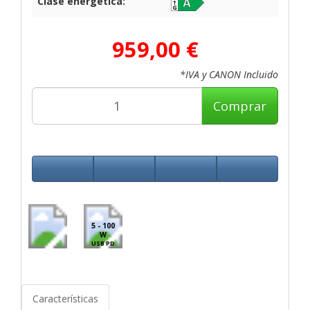
Clase energética:
959,00 €
*IVA y CANON Incluido
Comprar
5 - 100
W
USB PD
Características