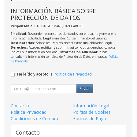
INFORMACIÓN BÁSICA SOBRE
PROTECCIÓN DE DATOS
Responsable
: GARCIA GUZMAN, JUAN CARLOS
Finalidad
: Responder las consultas planteadas por el usuario y enviarle la
información solicitada;
Legitimación
: Consentimiento del usuario;
Destinatarios
: Solo se realizan cesiones si existe una obligación legal;
Derechos
: Acceder, rectificar y suprimir, así como otros derechos, como se
indica en la información adicional;
Información Adicional
: Puede
consultar la información completa de Protección de Datos en nuestra
Política
de Privacidad
.
He leído y acepto la
Política de Privacidad
.
Enviar
Contacto
Información Legal
Política Privacidad
Política de Cookies
Condiciones de Compra
Formas de Pago
Contacto