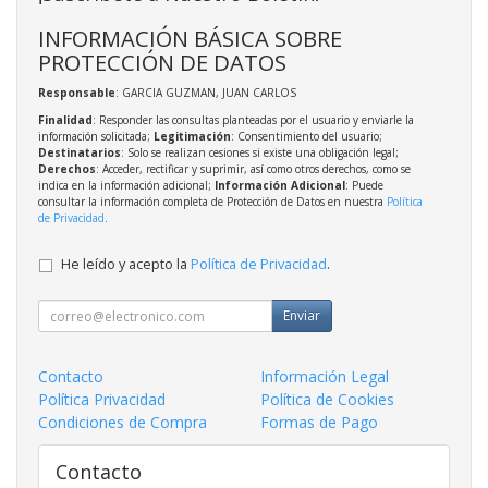
INFORMACIÓN BÁSICA SOBRE
PROTECCIÓN DE DATOS
Responsable
: GARCIA GUZMAN, JUAN CARLOS
Finalidad
: Responder las consultas planteadas por el usuario y enviarle la
información solicitada;
Legitimación
: Consentimiento del usuario;
Destinatarios
: Solo se realizan cesiones si existe una obligación legal;
Derechos
: Acceder, rectificar y suprimir, así como otros derechos, como se
indica en la información adicional;
Información Adicional
: Puede
consultar la información completa de Protección de Datos en nuestra
Política
de Privacidad
.
He leído y acepto la
Política de Privacidad
.
Enviar
Contacto
Información Legal
Política Privacidad
Política de Cookies
Condiciones de Compra
Formas de Pago
Contacto