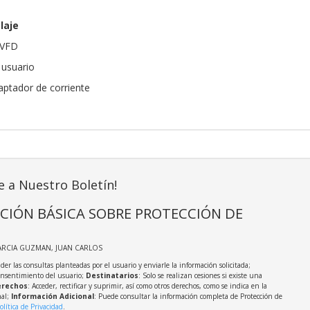
laje
6VFD
 usuario
aptador de corriente
e a Nuestro Boletín!
CIÓN BÁSICA SOBRE PROTECCIÓN DE
ARCIA GUZMAN, JUAN CARLOS
der las consultas planteadas por el usuario y enviarle la información solicitada;
onsentimiento del usuario;
Destinatarios
: Solo se realizan cesiones si existe una
rechos
: Acceder, rectificar y suprimir, así como otros derechos, como se indica en la
nal;
Información Adicional
: Puede consultar la información completa de Protección de
olítica de Privacidad
.