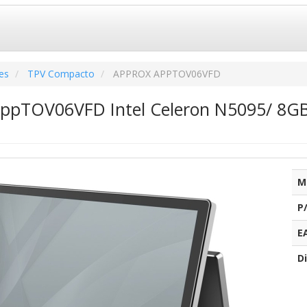
es
TPV Compacto
APPROX APPTOV06VFD
ppTOV06VFD Intel Celeron N5095/ 8GB/
M
P
E
Di