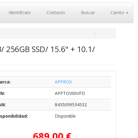
Identifícate
Contacto
Buscar
Carrito
 256GB SSD/ 15.6" + 10.1/
arca:
APPROX
/N:
APPTOV06VFD
AN:
8435099534532
sponibilidad:
Disponible
689,00 €