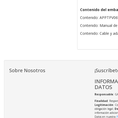
Contenido del emba
Contenido: APPTPV0
Contenido: Manual de
Contenido: Cable y ad
Sobre Nosotros
¡Suscríbet
INFORMA
DATOS
Responsable
: G
Finalidad
: Respon
Legitimación
: C
obligación legal;
De
información adicio
Datos en nuestra
P