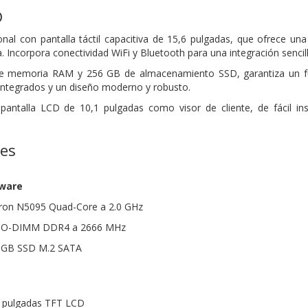
D
nal con pantalla táctil capacitiva de 15,6 pulgadas, que ofrece una 
. Incorpora conectividad WiFi y Bluetooth para una integración sencill
 memoria RAM y 256 GB de almacenamiento SSD, garantiza un func
integrados y un diseño moderno y robusto.
pantalla LCD de 10,1 pulgadas como visor de cliente, de fácil in
nes
dware
leron N5095 Quad-Core a 2.0 GHz
SO-DIMM DDR4 a 2666 MHz
 GB SSD M.2 SATA
.6 pulgadas TFT LCD