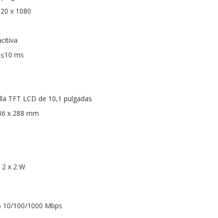
920 x 1080
citiva
 ≤10 ms
alla TFT LCD de 10,1 pulgadas
186 x 288 mm
 2 x 2 W
45 10/100/1000 Mbps