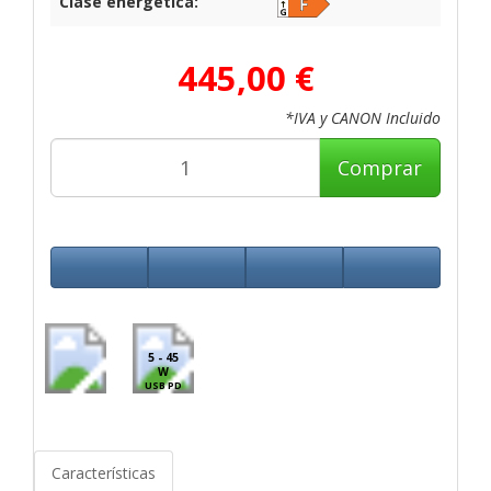
Clase energética:
445,00 €
*IVA y CANON Incluido
Comprar
5 - 45
W
USB PD
Características