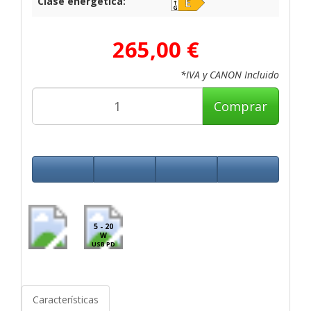
Clase energética:
265,00 €
*IVA y CANON Incluido
Comprar
5 - 20
W
USB PD
Características