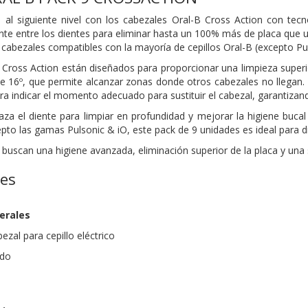
l al siguiente nivel con los cabezales Oral-B Cross Action con tec
e entre los dientes para eliminar hasta un 100% más de placa que un
9 cabezales compatibles con la mayoría de cepillos Oral-B (excepto Pu
Cross Action están diseñados para proporcionar una limpieza superio
 de 16º, que permite alcanzar zonas donde otros cabezales no llegan
ara indicar el momento adecuado para sustituir el cabezal, garantiza
raza el diente para limpiar en profundidad y mejorar la higiene buca
epto las gamas Pulsonic & iO, este pack de 9 unidades es ideal para d
buscan una higiene avanzada, eliminación superior de la placa y una 
nes
erales
zal para cepillo eléctrico
ndo