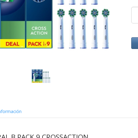
nformación
AL B PACK 9 CROSSACTION