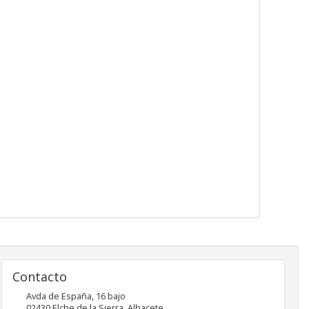
Contacto
Avda de España, 16 bajo
02430
Elche de la Sierra
,
Albacete