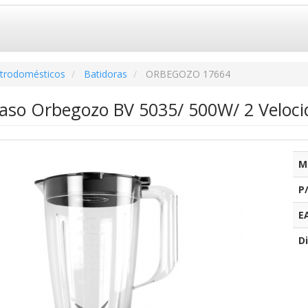
ctrodomésticos
Batidoras
ORBEGOZO 17664
vaso Orbegozo BV 5035/ 500W/ 2 Veloci
M
P
E
Di