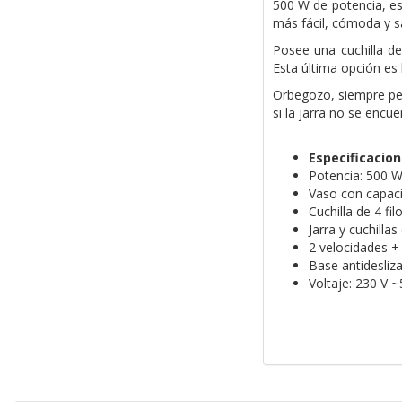
500 W de potencia, es
más fácil, cómoda y sa
Posee una cuchilla de
Esta última opción es
Orbegozo, siempre pen
si la jarra no se encu
Especificacio
Potencia: 500 W
Vaso con capaci
Cuchilla de 4 fil
Jarra y cuchilla
2 velocidades +
Base antidesliza
Voltaje: 230 V ~