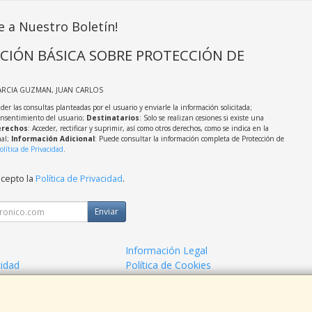
e a Nuestro Boletín!
CIÓN BÁSICA SOBRE PROTECCIÓN DE
ARCIA GUZMAN, JUAN CARLOS
der las consultas planteadas por el usuario y enviarle la información solicitada;
onsentimiento del usuario;
Destinatarios
: Solo se realizan cesiones si existe una
rechos
: Acceder, rectificar y suprimir, así como otros derechos, como se indica en la
nal;
Información Adicional
: Puede consultar la información completa de Protección de
olítica de Privacidad
.
acepto la
Política de Privacidad
.
Enviar
Información Legal
cidad
Política de Cookies
de Compra
Formas de Pago