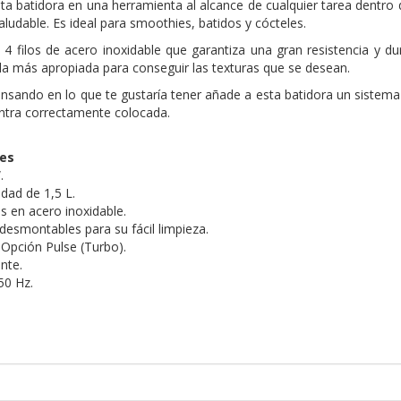
ta batidora en una herramienta al alcance de cualquier tarea dentro 
ludable. Es ideal para smoothies, batidos y cócteles.
 4 filos de acero inoxidable que garantiza una gran resistencia y d
 la más apropiada para conseguir las texturas que se desean.
sando en lo que te gustaría tener añade a esta batidora un sistema
entra correctamente colocada.
nes
.
dad de 1,5 L.
os en acero inoxidable.
s desmontables para su fácil limpieza.
 Opción Pulse (Turbo).
nte.
50 Hz.