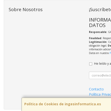
Sobre Nosotros
¡Suscríbet
INFORMA
DATOS
Responsable
: G
Finalidad
: Respon
Legitimación
: C
obligación legal;
De
información adicio
Datos en nuestra
P
He leído y 
Contacto
Política Priva
Condiciones 
Política de Cookies de ingesinformatica.es