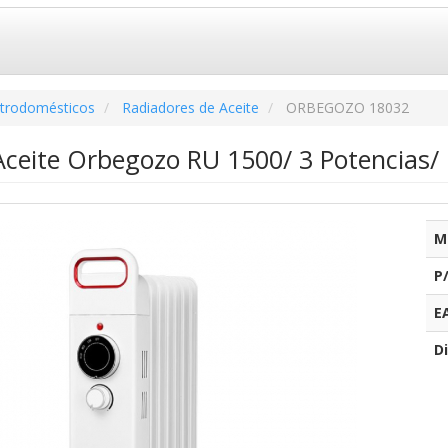
ctrodomésticos
Radiadores de Aceite
ORBEGOZO 18032
Aceite Orbegozo RU 1500/ 3 Potencias/ 
M
P
E
Di