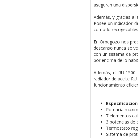
aseguran una dispersi
Además, y gracias a l
Posee un indicador de
cómodo recogecables p
En Orbegozo nos preo
descanso nunca se vea
con un sistema de pr
por encima de lo habit
Además, el RU 1500 c
radiador de aceite R
funcionamiento eficie
Especificacio
Potencia máxim
7 elementos calo
3 potencias de c
Termostato regu
Sistema de prot