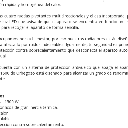
ón rápida y homogénea del calor.
as cuatro ruedas pivotantes multidireccionales y el asa incorporada
 luz LED que avisa de que el aparato se encuentra en funcionamien
ara recoger el aparato de forma sencilla.
cupamos por tu bienestar, por eso nuestros radiadores están diseñ
 afectado por ruidos indeseables. Igualmente, tu seguridad es prim
otección contra sobrecalentamiento que desconecta el aparato aut
ual.
uenta con un sistema de protección antivuelco que apaga el apa
U 1500 de Orbegozo está diseñado para alcanzar un grado de rendim
nte.
nes
a: 1500 W.
ríficos de gran inercia térmica.
alor.
lable.
ección contra sobrecalentamiento.