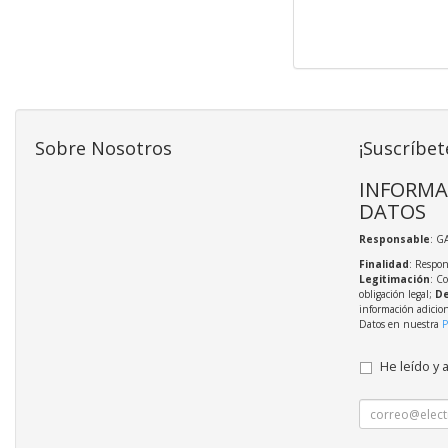
Sobre Nosotros
¡Suscríbet
INFORMA
DATOS
Responsable
: G
Finalidad
: Respon
Legitimación
: C
obligación legal;
De
información adicio
Datos en nuestra
P
He leído y 