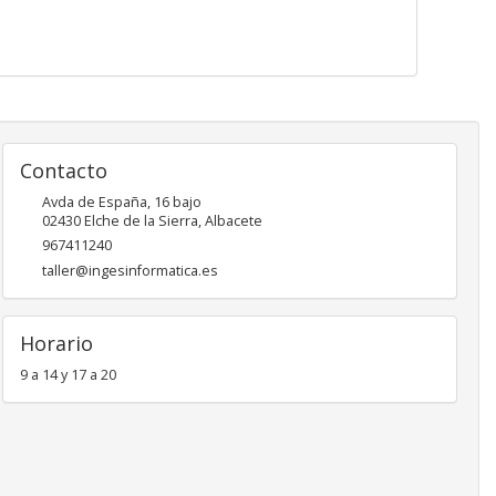
Contacto
Avda de España, 16 bajo
02430
Elche de la Sierra
,
Albacete
967411240
taller@ingesinformatica.es
Horario
9 a 14 y 17 a 20