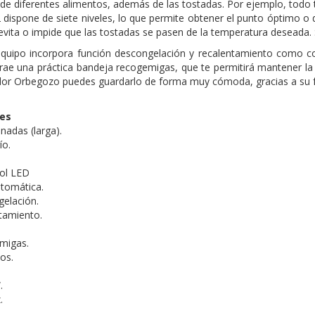
de diferentes alimentos, además de las tostadas. Por ejemplo, todo t
dispone de siete niveles, lo que permite obtener el punto óptimo o
evita o impide que las tostadas se pasen de la temperatura deseada. 
 equipo incorpora función descongelación y recalentamiento como c
trae una práctica bandeja recogemigas, que te permitirá mantener l
ador Orbegozo puedes guardarlo de forma muy cómoda, gracias a su f
nes
nadas (larga).
ío.
rol LED
tomática.
elación.
tamiento.
migas.
los.
.
z.