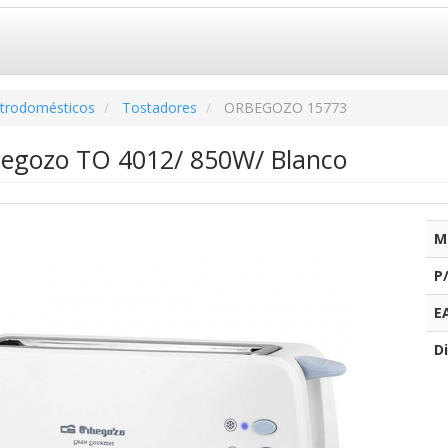
ctrodomésticos
Tostadores
ORBEGOZO 15773
egozo TO 4012/ 850W/ Blanco
M
P
E
Di