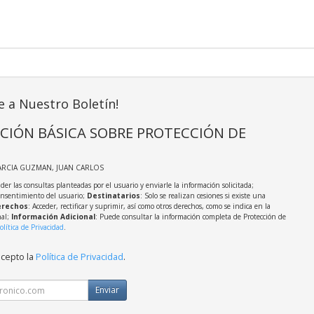
e a Nuestro Boletín!
CIÓN BÁSICA SOBRE PROTECCIÓN DE
ARCIA GUZMAN, JUAN CARLOS
der las consultas planteadas por el usuario y enviarle la información solicitada;
onsentimiento del usuario;
Destinatarios
: Solo se realizan cesiones si existe una
rechos
: Acceder, rectificar y suprimir, así como otros derechos, como se indica en la
nal;
Información Adicional
: Puede consultar la información completa de Protección de
olítica de Privacidad
.
acepto la
Política de Privacidad
.
Enviar