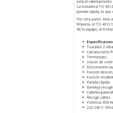
está el calentamiento 
La tostadora TO 4012 
parada rápida, lo que 
Por otra parte, este
limpieza, el TO 4012 
de tu equipo, el tost
Especificacio
Tostador 2 reba
Carcasa tacto fr
Termostato.
3 luces de cont
Desconexión au
Función descong
Función recalen
Parada rápida.
Bandeja recoge
Calienta panecil
Recoge cables.
Potencia: 850 W
220-240 V. 50H