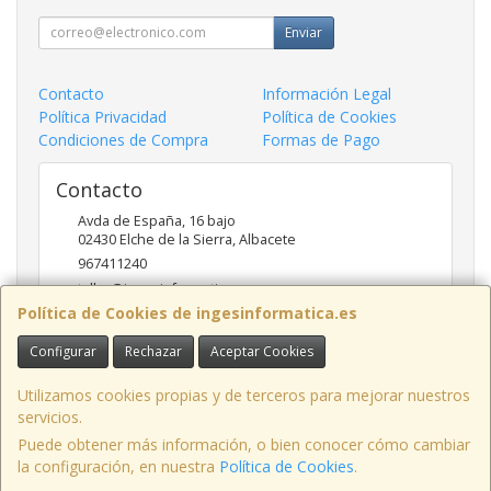
Enviar
Contacto
Información Legal
Política Privacidad
Política de Cookies
Condiciones de Compra
Formas de Pago
Contacto
Avda de España, 16 bajo
02430
Elche de la Sierra
,
Albacete
967411240
taller@ingesinformatica.es
Política de Cookies de ingesinformatica.es
Configurar
Rechazar
Aceptar Cookies
Horario
9 a 14 y 17 a 20
Utilizamos cookies propias y de terceros para mejorar nuestros
servicios.
Puede obtener más información, o bien conocer cómo cambiar
la configuración, en nuestra
Política de Cookies
.
, , , , España. - C.I.F.: 53141721Z - Tfno: