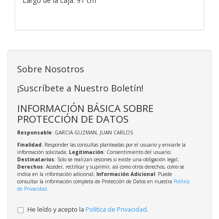
Largo de la caja: 91 cm
Sobre Nosotros
¡Suscríbete a Nuestro Boletín!
INFORMACIÓN BÁSICA SOBRE
PROTECCIÓN DE DATOS
Responsable
: GARCIA GUZMAN, JUAN CARLOS
Finalidad
: Responder las consultas planteadas por el usuario y enviarle la
información solicitada;
Legitimación
: Consentimiento del usuario;
Destinatarios
: Solo se realizan cesiones si existe una obligación legal;
Derechos
: Acceder, rectificar y suprimir, así como otros derechos, como se
indica en la información adicional;
Información Adicional
: Puede
consultar la información completa de Protección de Datos en nuestra
Política
de Privacidad
.
He leído y acepto la
Política de Privacidad
.