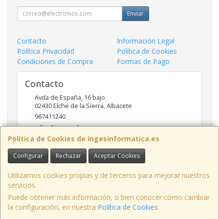
Enviar
Contacto
Información Legal
Política Privacidad
Política de Cookies
Condiciones de Compra
Formas de Pago
Contacto
Avda de España, 16 bajo
02430
Elche de la Sierra
,
Albacete
967411240
taller@ingesinformatica.es
Política de Cookies de ingesinformatica.es
Configurar
Rechazar
Aceptar Cookies
Horario
9 a 14 y 17 a 20
Utilizamos cookies propias y de terceros para mejorar nuestros
servicios.
Puede obtener más información, o bien conocer cómo cambiar
la configuración, en nuestra
Política de Cookies
.
, , , , España. - C.I.F.: 53141721Z - Tfno: