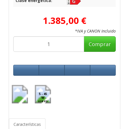
Clase energética:
1.385,00 €
*IVA y CANON Incluido
Comprar
5 - 45
W
USB PD
Características