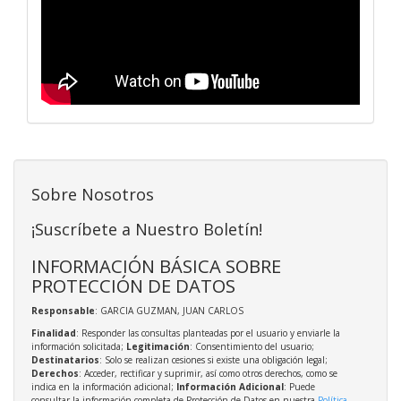
Sobre Nosotros
¡Suscríbete a Nuestro Boletín!
INFORMACIÓN BÁSICA SOBRE
PROTECCIÓN DE DATOS
Responsable
: GARCIA GUZMAN, JUAN CARLOS
Finalidad
: Responder las consultas planteadas por el usuario y enviarle la
información solicitada;
Legitimación
: Consentimiento del usuario;
Destinatarios
: Solo se realizan cesiones si existe una obligación legal;
Derechos
: Acceder, rectificar y suprimir, así como otros derechos, como se
indica en la información adicional;
Información Adicional
: Puede
consultar la información completa de Protección de Datos en nuestra
Política