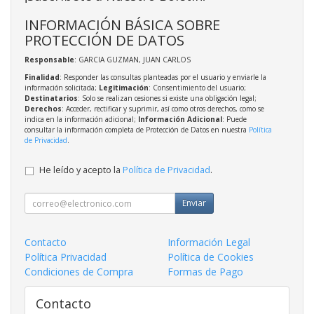
INFORMACIÓN BÁSICA SOBRE
PROTECCIÓN DE DATOS
Responsable
: GARCIA GUZMAN, JUAN CARLOS
Finalidad
: Responder las consultas planteadas por el usuario y enviarle la
información solicitada;
Legitimación
: Consentimiento del usuario;
Destinatarios
: Solo se realizan cesiones si existe una obligación legal;
Derechos
: Acceder, rectificar y suprimir, así como otros derechos, como se
indica en la información adicional;
Información Adicional
: Puede
consultar la información completa de Protección de Datos en nuestra
Política
de Privacidad
.
He leído y acepto la
Política de Privacidad
.
Enviar
Contacto
Información Legal
Política Privacidad
Política de Cookies
Condiciones de Compra
Formas de Pago
Contacto