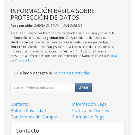
INFORMACIÓN BÁSICA SOBRE
PROTECCIÓN DE DATOS
Responsable
: GARCIA GUZMAN, JUAN CARLOS
Finalidad
: Responder las consultas planteadas por el usuario y enviarle la
información solicitada;
Legitimación
: Consentimiento del usuario;
Destinatarios
: Solo se realizan cesiones si existe una obligación legal;
Derechos
: Acceder, rectificar y suprimir, así como otros derechos, como se
indica en la información adicional;
Información Adicional
: Puede
consultar la información completa de Protección de Datos en nuestra
Política
de Privacidad
.
He leído y acepto la
Política de Privacidad
.
Enviar
Contacto
Información Legal
Política Privacidad
Política de Cookies
Condiciones de Compra
Formas de Pago
Contacto