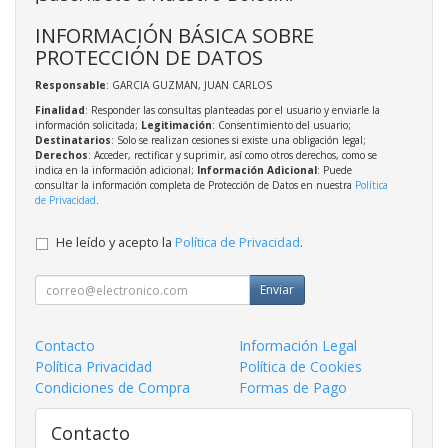
INFORMACIÓN BÁSICA SOBRE
PROTECCIÓN DE DATOS
Responsable
: GARCIA GUZMAN, JUAN CARLOS
Finalidad
: Responder las consultas planteadas por el usuario y enviarle la
información solicitada;
Legitimación
: Consentimiento del usuario;
Destinatarios
: Solo se realizan cesiones si existe una obligación legal;
Derechos
: Acceder, rectificar y suprimir, así como otros derechos, como se
indica en la información adicional;
Información Adicional
: Puede
consultar la información completa de Protección de Datos en nuestra
Política
de Privacidad
.
He leído y acepto la
Política de Privacidad
.
Enviar
Contacto
Información Legal
Política Privacidad
Política de Cookies
Condiciones de Compra
Formas de Pago
Contacto