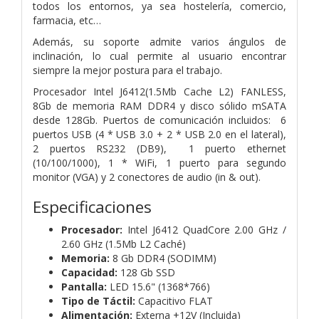
todos los entornos, ya sea hostelería, comercio,
farmacia, etc…
Además, su soporte admite varios ángulos de
inclinación, lo cual permite al usuario encontrar
siempre la mejor postura para el trabajo.
Procesador Intel J6412(1.5Mb Cache L2) FANLESS,
8Gb de memoria RAM DDR4 y disco sólido mSATA
desde 128Gb. Puertos de comunicación incluidos: 6
puertos USB (4 * USB 3.0 + 2 * USB 2.0 en el lateral),
2 puertos RS232 (DB9), 1 puerto ethernet
(10/100/1000), 1 * WiFi, 1 puerto para segundo
monitor (VGA) y 2 conectores de audio (in & out).
Especificaciones
Procesador:
Intel J6412 QuadCore 2.00 GHz /
2.60 GHz (1.5Mb L2 Caché)
Memoria:
8 Gb DDR4 (SODIMM)
Capacidad:
128 Gb SSD
Pantalla:
LED 15.6" (1368*766)
Tipo de Táctil:
Capacitivo FLAT
Alimentación:
Externa +12V (Incluida)