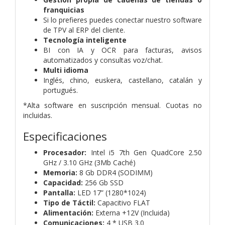
franquicias
Si lo prefieres puedes conectar nuestro software
de TPV al ERP del cliente.
Tecnología inteligente
BI con IA y OCR para facturas, avisos
automatizados y consultas voz/chat.
Multi idioma
Inglés, chino, euskera, castellano, catalán y
portugués.
*Alta software en suscripción mensual. Cuotas no
incluidas.
Especificaciones
Procesador:
Intel i5 7th Gen QuadCore 2.50
GHz / 3.10 GHz (3Mb Caché)
Memoria:
8 Gb DDR4 (SODIMM)
Capacidad:
256 Gb SSD
Pantalla:
LED 17” (1280*1024)
Tipo de Táctil:
Capacitivo FLAT
Alimentación:
Externa +12V (Incluida)
Comunicaciones:
4 * USB 3.0