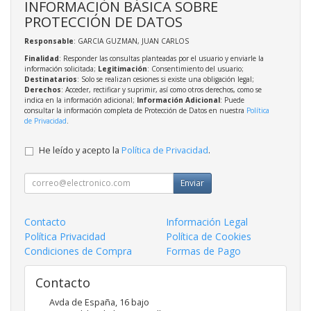
INFORMACIÓN BÁSICA SOBRE
PROTECCIÓN DE DATOS
Responsable
: GARCIA GUZMAN, JUAN CARLOS
Finalidad
: Responder las consultas planteadas por el usuario y enviarle la
información solicitada;
Legitimación
: Consentimiento del usuario;
Destinatarios
: Solo se realizan cesiones si existe una obligación legal;
Derechos
: Acceder, rectificar y suprimir, así como otros derechos, como se
indica en la información adicional;
Información Adicional
: Puede
consultar la información completa de Protección de Datos en nuestra
Política
de Privacidad
.
He leído y acepto la
Política de Privacidad
.
Enviar
Contacto
Información Legal
Política Privacidad
Política de Cookies
Condiciones de Compra
Formas de Pago
Contacto
Avda de España, 16 bajo