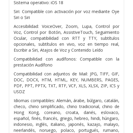
Sistema operativo: iOS 18
Siri: Compatible con activación por voz mediante Oye
Siri o Siri
Accesibilidad: VoiceOver, Zoom, Lupa, Control por
Voz, Control por Botón, AssistiveTouch, Seguimiento
Ocular, compatibilidad con RTT y TTY, subtítulos
opcionales, subtítulos en vivo, voz en tiempo real,
Escribir a Siri, Atajos de Voz y Contenido Leído
Compatibilidad con audífonos: Compatible con la
prestación Audífono
Compatibilidad con adjuntos de Mail: JPG, TIFF, GIF,
DOC, DOCX, HTM, HTML, KEY, NUMBERS, PAGES,
PDF, PPT, PPTX, TXT, RTF, VCF, XLS, XLSX, ZIP, ICS y
USDZ
Idiomas compatibles: Alemán, árabe, búlgaro, catalán,
checo, chino simplificado, chino tradicional, chino de
Hong Kong, coreano, croata, danés, eslovaco,
español, finés, francés, griego, hebreo, hindi, húngaro,
indonesio, inglés, italiano, japonés, kazajo, malayo,
neerlandés, noruego, polaco, portugués, rumano,