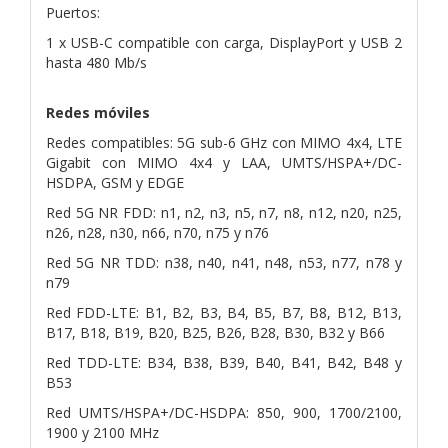
Puertos:
1 x USB-C compatible con carga, DisplayPort y USB 2
hasta 480 Mb/s
Redes móviles
Redes compatibles: 5G sub-6 GHz con MIMO 4x4, LTE
Gigabit con MIMO 4x4 y LAA, UMTS/HSPA+/DC-
HSDPA, GSM y EDGE
Red 5G NR FDD: n1, n2, n3, n5, n7, n8, n12, n20, n25,
n26, n28, n30, n66, n70, n75 y n76
Red 5G NR TDD: n38, n40, n41, n48, n53, n77, n78 y
n79
Red FDD-LTE: B1, B2, B3, B4, B5, B7, B8, B12, B13,
B17, B18, B19, B20, B25, B26, B28, B30, B32 y B66
Red TDD-LTE: B34, B38, B39, B40, B41, B42, B48 y
B53
Red UMTS/HSPA+/DC-HSDPA: 850, 900, 1700/2100,
1900 y 2100 MHz